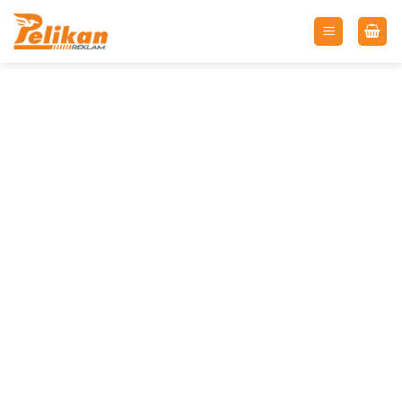
İçeriğe
atla