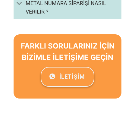
METAL NUMARA SİPARİŞİ NASIL
VERİLİR ?
FARKLI SORULARINIZ İÇİN
BİZİMLE İLETİŞİME GEÇİN
İLETİŞİM