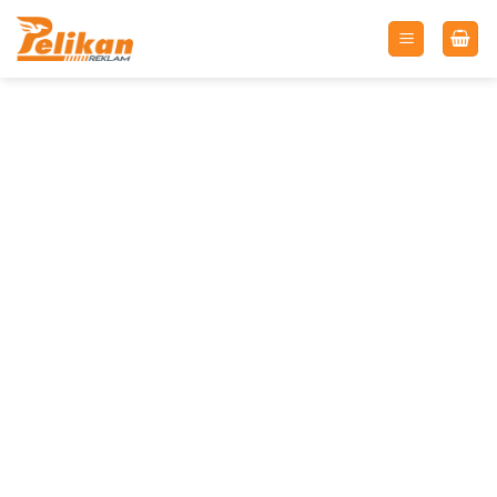
İçeriğe
atla