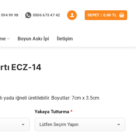
 594 99 98
0506 673 47 42
SEPET /
0,00
TL
rme
Boyun Askı İpi
İletişim
rtı ECZ-14
ı yada iğneli üretilebilir. Boyutlar: 7cm x 3.5cm
Yakaya Tutturma
*