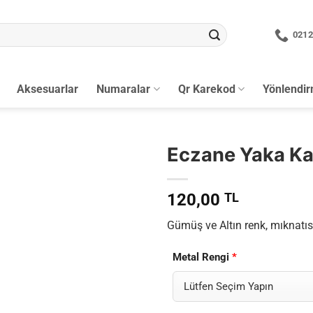
0212
Aksesuarlar
Numaralar
Qr Karekod
Yönlendi
Eczane Yaka Ka
120,00
TL
Gümüş ve Altın renk, mıknatısl
Metal Rengi
*